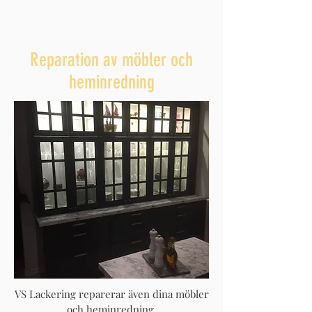
Reparation av möbler och
heminredning
VS Lackering reparerar även dina möbler
och heminredning.